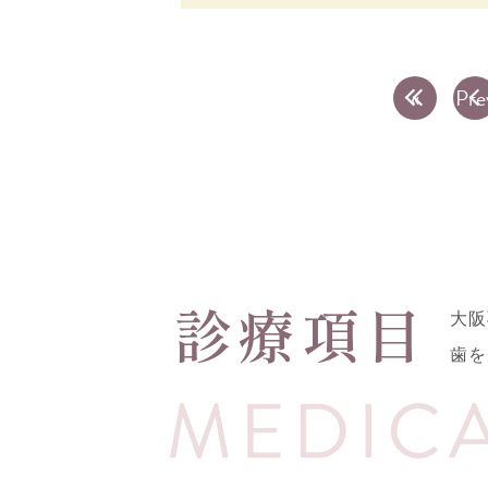
«
Pre
診療項目
大阪
歯を