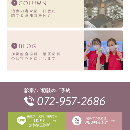
COLUMN
治療内容や歯・口腔に
関する豆知識を紹介
BLOG
加藤総合歯科・矯正歯科
の日常をお届けします
072-957-2686
歯並び・欠損・審美専用
初めての患者様
LINEで
WEB初診予約
無料矯正診断