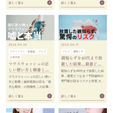
詳しく見る
詳しく見る
あの人はもう何年も歯医者に行
フの田中さんがこ
2026.04.24
2026.04.17
ドライマウス・舌痛症
ブログ
ブログ
親知らず
親知らずを40代まで放
口臭予防
マウスウォッシュの正
置した結果…最悪どう
しい使い方と順番｜歯
なる？予防歯科の専門
親知らずを40代まで放置した結
科医師が語る「過大な
家が語るリスクと対
果…最悪どうなる？予防歯科の
マウスウォッシュの正しい使い
期待」の危険性
専門家が語るリスクと対策 カテ
方と順番｜歯科医師が語る「過
ゴリ：歯の健康 / 親知らず / 口
大な期待」の危険性 この記事で
腔ケア想定読了
わかること マウスウォッシュを
詳しく見る
詳しく見る
使えば使