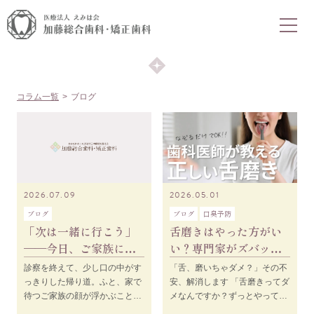
COLUMN
コラム
コラム一覧
ブログ
2026.07.09
2026.05.01
ブログ
ブログ
口臭予防
「次は一緒に行こう」
舌磨きはやった方がい
――今日、ご家族に
い？専門家がズバッと
言ってみませんか
結論を出します【口臭
診察を終えて、少し口の中がす
「舌、磨いちゃダメ？」その不
ケア】
っきりした帰り道。ふと、家で
安、解消します 「舌磨きってダ
待つご家族の顔が浮かぶことは
メなんですか？ずっとやってた
ありませんか。「そういえば、
のに……」 動画の冒頭、スタッ