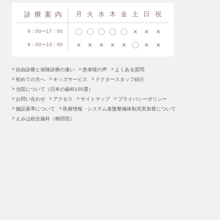
診療案内
月
火
水
木
金
土
日
祝
〇
〇
〇
〇
〇
×
×
×
9：00ー17：00
×
×
×
×
×
〇
×
×
9：00ー13：00
自由診療と保険診療の違い
患者様の声
よくある質問
初めての方へ
キッズサービス
ドクタースタッフ紹介
当院について（日本の歯科100選）
お問い合わせ
アクセス
サイトマップ
プライバシーポリシー
施設基準について
医療情報・システム基盤整備体制充実加算について
えみは総合歯科（梅田院）