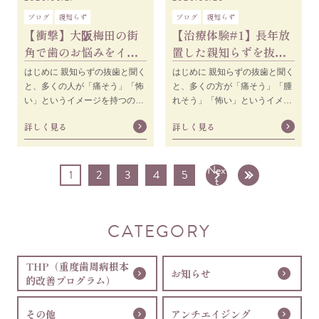
ブログ
親知らず
ブログ
親知らず
【衝撃】大阪梅田の街
【治療体験#1】長年放
角で歯のお悩みをイン
置した親知らずを抜歯
タビューした結
した結果、、！ ［50代
はじめに 親知らずの抜歯と聞く
はじめに 親知らずの抜歯と聞く
果、、、 | 20代男性
男性］
と、多くの人が「痛そう」「怖
と、多くの方が「痛そう」「腫
い」というイメージを持つので
れそう」「怖い」というイメー
はないでしょうか。 特に痛みに
ジを持たれるのではないでしょ
詳しく見る
詳しく見る
弱い方にとって、
うか。 特に長年放
Nex
1
2
3
4
5
»
t
CATEGORY
THP（重度歯周病根本
お知らせ
的改善プログラム）
その他
アンチエイジング