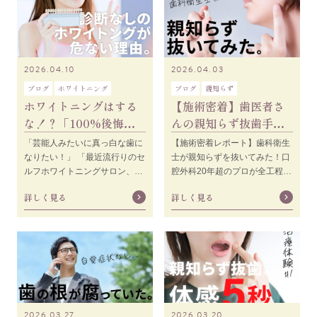
2026.04.10
2026.04.03
ブログ
ホワイトニング
ブログ
親知らず
ホワイトニングはする
【施術密着】歯医者さ
な！？「100%後悔す
んの親知らず抜歯手術
る」悲惨な失敗事例を
をお見せします
「芸能人みたいに真っ白な歯に
【施術密着レポート】歯科衛生
20年のベテラン歯
なりたい！」 「最近流行りのセ
士が親知らずを抜いてみた！口
ルフホワイトニングサロン、安
腔外科20年超のプロが全工程を
くて良さそうだけど実際どうな
解説 動画を見る前に知ってほし
詳しく見る
詳しく見る
の？」 こんに
いこと
2026.03.27
2026.03.20