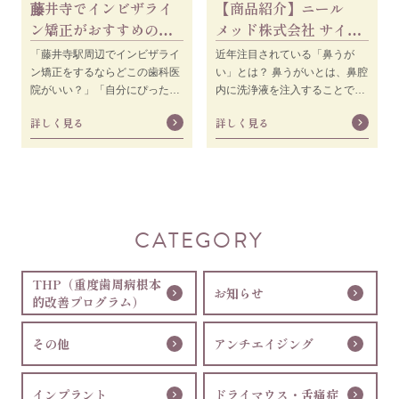
藤井寺でインビザライ
【商品紹介】ニール
ン矯正がおすすめの歯
メッド株式会社 サイナ
科医院11選！自分に
ス・リンス サイナスミ
「藤井寺駅周辺でインビザライ
近年注目されている「鼻うが
合った選び方も解説
スト
ン矯正をするならどこの歯科医
い」とは？ 鼻うがいとは、⿐腔
【2024年版】
院がいい？」「自分にぴったり
内に洗浄液を注入することで内
合う理想的な歯科医院を選びた
部に溜まったウィルス、花粉、
詳しく見る
詳しく見る
い」「インビザライン矯正がで
細菌などの異物を洗い流して取
きる歯科医院を選
り除
CATEGORY
THP（重度歯周病根本
お知らせ
的改善プログラム）
その他
アンチエイジング
インプラント
ドライマウス・舌痛症