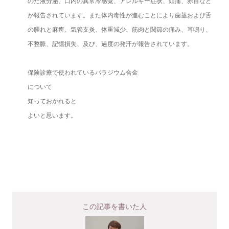
のだ液分泌、口内の異常冷感覚、アレルギー症状、頭痛、赤目など
が報告されています。また体内毒性が進むことにより歯茎および舌
の腫れと麻痺、気管支炎、体重減少、筋肉と関節の痛み、耳鳴り、
不整脈、記憶損失、及び、過度の発汗が報告されています。
保険診療で使われているパラジウム合金
について
知っておかれると
よいと思います。
この記事を書いた人