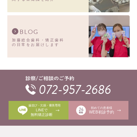
BLOG
加藤総合歯科・矯正歯科
の日常をお届けします
072-957-2686
歯並び・欠損・審美専用
初めての患者様
LINEで
WEB初診予約
無料矯正診断