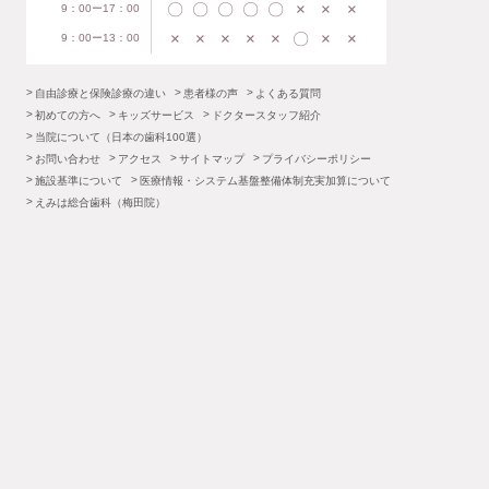
〇
〇
〇
〇
〇
×
×
×
9：00ー17：00
×
×
×
×
×
〇
×
×
9：00ー13：00
自由診療と保険診療の違い
患者様の声
よくある質問
初めての方へ
キッズサービス
ドクタースタッフ紹介
当院について（日本の歯科100選）
お問い合わせ
アクセス
サイトマップ
プライバシーポリシー
施設基準について
医療情報・システム基盤整備体制充実加算について
えみは総合歯科（梅田院）