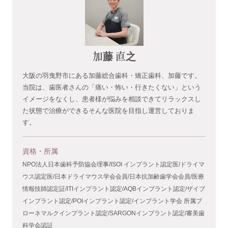
加藤 直之
大阪の羽曳野市にある加藤総合歯科・矯正歯科、加藤です。
当院は、歯医者さんの「痛い・怖い・行きたくない」という
イメージをなくし、患者様が悩みを相談できてリラックスし
た状態で治療ができるそんな医院を目指し運営しておりま
す。
資格・所属
NPO法人日本歯科予防協会理事/ISOI インプラント認定医/ドライマ
ウス認定医/日本ドライマウス学会会員/日本抗加齢歯学会会員/医療
情報技師認定証/ITIインプラント認定/AQBインプラント認定/ザイブ
インプラント認定/POIインプラント認定/インプラント学会 所属ブ
ローネマルクインプラント認定/SARGONインプラント認定/審美歯
科学会認証