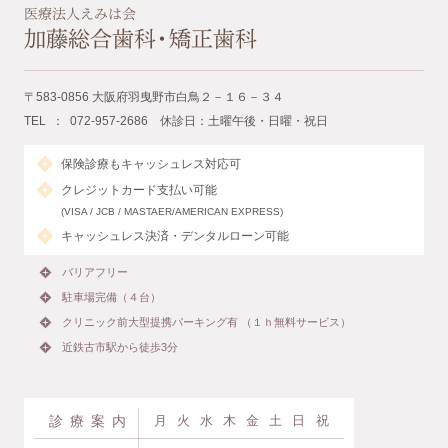
〒583-0856 大阪府羽曳野市白鳥２－１６－３４
TEL ： 072-957-2686 休診日：土曜午後・日曜・祝日
保険診療もキャッシュレス対応可
クレジットカード支払い可能
(VISA / JCB / MASTAER/AMERICAN EXPRESS)
キャッシュレス決済・デンタルローン可能
バリアフリー
駐車場完備（４台）
クリニック前大型提携パーキング有 （１ｈ無料サービス）
近鉄古市駅から徒歩3分
診療案内
月
火
水
木
金
土
日
祝