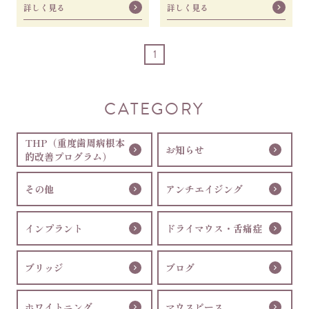
詳しく見る
詳しく見る
食いしばりの説明を踏
ナは「ラジかるッ」司会を中
1
CATEGORY
THP（重度歯周病根本
お知らせ
的改善プログラム）
その他
アンチエイジング
インプラント
ドライマウス・舌痛症
ブリッジ
ブログ
ホワイトニング
マウスピース