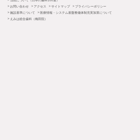
当院について（日本の歯科100選）
お問い合わせ
アクセス
サイトマップ
プライバシーポリシー
施設基準について
医療情報・システム基盤整備体制充実加算について
えみは総合歯科（梅田院）