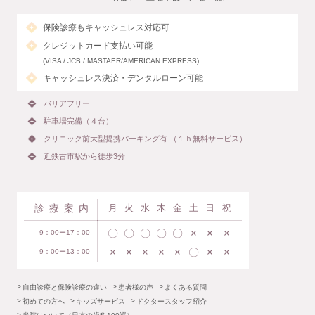
保険診療もキャッシュレス対応可
クレジットカード支払い可能
(VISA / JCB / MASTAER/AMERICAN EXPRESS)
キャッシュレス決済・デンタルローン可能
バリアフリー
駐車場完備（４台）
クリニック前大型提携パーキング有 （１ｈ無料サービス）
近鉄古市駅から徒歩3分
診療案内
月
火
水
木
金
土
日
祝
〇
〇
〇
〇
〇
×
×
×
9：00ー17：00
×
×
×
×
×
〇
×
×
9：00ー13：00
自由診療と保険診療の違い
患者様の声
よくある質問
初めての方へ
キッズサービス
ドクタースタッフ紹介