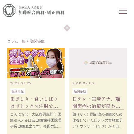
COLUMN
コラム
コラム一覧
顎関節症
2022.07.25
2010.02.03
顎関節症
顎関節症
歯ぎしり・食いしばり
日テレ・宮崎アナ、顎
はボトックス注射で緩
関節症の治療が終わ
和させましょう！
り、復帰へ。
こんにちは！大阪府羽曳野市 医
顎（がく）関節症の治療のため
療法人えみは会 加藤歯科医院理
休養していた日テレの宮崎宣子
事長 加藤直之です。今回の記事
アナウンサー（３０）が１日、
は以前にお伝えした歯ぎしり・
仕事復帰したそうです。 宮崎ア