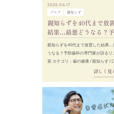
2026.04.17
ブログ
親知らず
親知らずを40代まで放
結果…最悪どうなる？
科の専門家が語るリス
親知らずを40代まで放置した結果…
うなる？予防歯科の専門家が語るリ
策 カテゴリ：歯の健康 / 親知らず /
想定読了
詳しく見