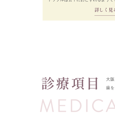
日メンバーの１人の倉
詳しく見
診療項目
大阪
歯を