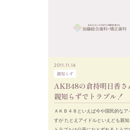
2011.11.14
親知らず
AKB48の倉持明日香さ
親知らずでトラブル！
ＡＫＢ４８といえば今や国民的なア
すが たとえアイドルといえども親知
トラブルは公平におとずれるようです