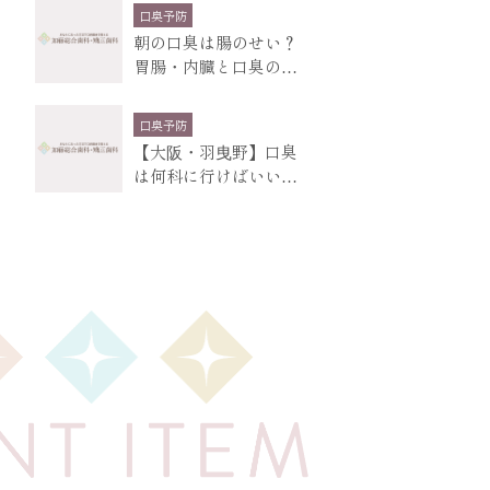
口臭予防
朝の口臭は腸のせい？
胃腸・内臓と口臭の関
係、原因の大部分は
口臭予防
【大阪・羽曳野】口臭
は何科に行けばいい？
まず歯医者に相談し