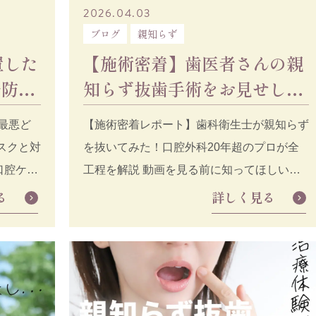
2026.04.03
ブログ
親知らず
置した
【施術密着】歯医者さんの親
予防歯
知らず抜歯手術をお見せしま
クと対
す
最悪ど
【施術密着レポート】歯科衛生士が親知らず
スクと対
を抜いてみた！口腔外科20年超のプロが全
 口腔ケア
工程を解説 動画を見る前に知ってほしいこ
と
る
詳しく見る