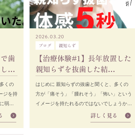
2026.03.20
ブログ
親知らず
角で歯
【治療体験#1】長年放置した
ーした
親知らずを抜歯した結
果、、！ ［50代男性］
多くの
はじめに 親知らずの抜歯と聞くと、多くの
ージを持
方が「痛そう」「腫れそう」「怖い」という
イメージを持たれるのではないでしょうか。
特に長年放
る
詳しく見る