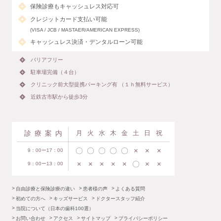
保険診療もキャッシュレス対応可
クレジットカード支払い可能
(VISA / JCB / MASTAER/AMERICAN EXPRESS)
キャッシュレス決済・デンタルローン可能
バリアフリー
駐車場完備（４台）
クリニック前大型提携パーキング有 （１ｈ無料サービス）
近鉄古市駅から徒歩3分
診療案内
月
火
水
木
金
土
日
祝
〇
〇
〇
〇
〇
×
×
×
9：00ー17：00
×
×
×
×
×
〇
×
×
9：00ー13：00
自由診療と保険診療の違い
患者様の声
よくある質問
初めての方へ
キッズサービス
ドクタースタッフ紹介
当院について（日本の歯科100選）
お問い合わせ
アクセス
サイトマップ
プライバシーポリシー