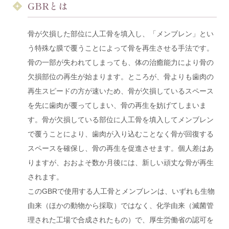
GBRとは
骨が欠損した部位に人工骨を填入し、「メンブレン」とい
う特殊な膜で覆うことによって骨を再生させる手法です。
骨の一部が失われてしまっても、体の治癒能力により骨の
欠損部位の再生が始まります。ところが、骨よりも歯肉の
再生スピードの方が速いため、骨が欠損しているスペース
を先に歯肉が覆ってしまい、骨の再生を妨げてしまいま
す。骨が欠損している部位に人工骨を填入してメンブレン
で覆うことにより、歯肉が入り込むことなく骨が回復する
スペースを確保し、骨の再生を促進させます。個人差はあ
りますが、おおよそ数か月後には、新しい頑丈な骨が再生
されます。
このGBRで使用する人工骨とメンブレンは、いずれも生物
由来（ほかの動物から採取）ではなく、化学由来（滅菌管
理された工場で合成されたもの）で、厚生労働省の認可を