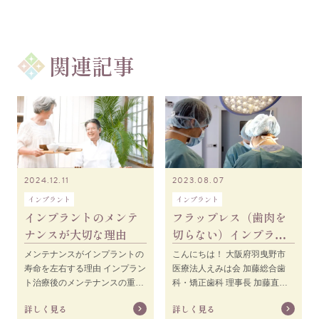
関連記事
2024.12.11
2023.08.07
インプラント
インプラント
インプラントのメンテ
フラップレス（歯肉を
ナンスが大切な理由
切らない）インプラン
ト手術で身体への負担
メンテナンスがインプラントの
こんにちは！ 大阪府羽曳野市
を少なくしよう！
寿命を左右する理由 インプラン
医療法人えみは会 加藤総合歯
ト治療後のメンテナンスの重要
科・矯正歯科 理事長 加藤直之
性 インプラント治療を終えた後
です。皆さんはインプラント手
詳しく見る
詳しく見る
のメンテナンスは
術の流れってご存知ですか？イ