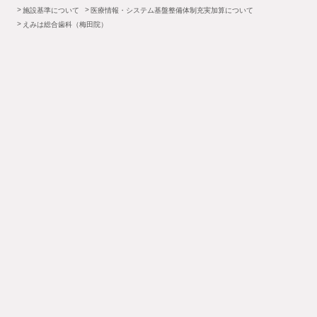
施設基準について
医療情報・システム基盤整備体制充実加算について
えみは総合歯科（梅田院）