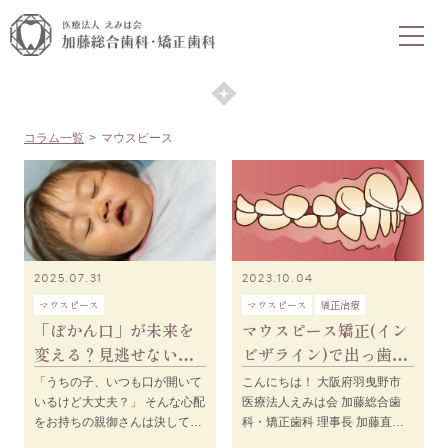
COLUMN
コラム
コラム一覧
マウスピース
2025.07.31
2023.10.04
マウスピース
マウスピース
矯正治療
「ぽかん口」が未来を
マウスピース矯正(イン
変える？見逃せない子
ビザライン)で出っ歯は
どもの歯並びと健康の
治せる？！出っ歯で悩
「うちの子、いつも口が開いて
こんにちは！ 大阪府羽曳野市
関係
んでいる方にオス
いるけど大丈夫？」 そんな心配
医療法人えみは会 加藤総合歯
をお持ちの親御さんは決して珍
科・矯正歯科 理事長 加藤直之
しくありません。 実は、お子さ
です。 「出っ歯」は日本人に多