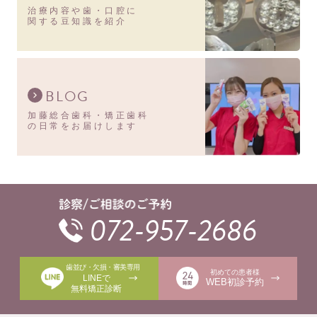
治療内容や歯・口腔に
関する豆知識を紹介
BLOG
加藤総合歯科・矯正歯科
の日常をお届けします
072-957-2686
歯並び・欠損・審美専用
初めての患者様
LINEで
WEB初診予約
無料矯正診断