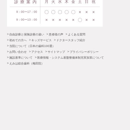
診療案内
月
火
水
木
金
土
日
祝
〇
〇
〇
〇
〇
×
×
×
9：00ー17：00
×
×
×
×
×
〇
×
×
9：00ー13：00
自由診療と保険診療の違い
患者様の声
よくある質問
初めての方へ
キッズサービス
ドクタースタッフ紹介
当院について（日本の歯科100選）
お問い合わせ
アクセス
サイトマップ
プライバシーポリシー
施設基準について
医療情報・システム基盤整備体制充実加算について
えみは総合歯科（梅田院）