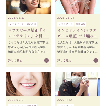
2023.06.27
2023.06.24
マウスピース
矯正治療
マウスピース
矯正治療
マウスピース矯正「イ
インビザライン(マウス
ンビザライン」を利用
ピース矯正) で「噛み合
している芸能人とは？
わせが悪くなる」噂の
こんにちは！大阪府羽曳野市 医
こんにちは！大阪府羽曳野市 医
注目されている理由や
真相
療法人えみは会 加藤総合歯科・
療法人えみは会 加藤総合歯科・
矯正歯科理事長 加藤直之です。
矯正歯科理事長 加藤直之です。
最近、SNSやブログなどで芸能
インビザライン(マウスピース矯
詳しく見る
詳しく見る
人がインビザライン
正)で「噛
2023.06.01
2022.11.12