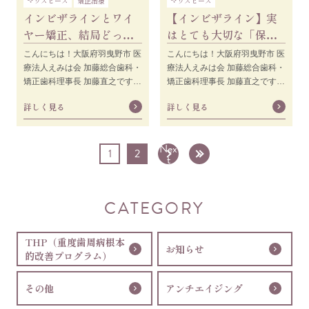
マウスピース
矯正治療
マウスピース
インビザラインとワイ
【インビザライン】実
ヤー矯正、結局どっち
はとても大切な「保
がオススメなの？
定」について詳しく解
こんにちは！大阪府羽曳野市 医
こんにちは！大阪府羽曳野市 医
説します！
療法人えみは会 加藤総合歯科・
療法人えみは会 加藤総合歯科・
矯正歯科理事長 加藤直之です。
矯正歯科理事長 加藤直之です。
歯科矯正を検討されている方
歯並びが綺麗になって矯正装置
詳しく見る
詳しく見る
は、タイトルに
を外したらも
Nex
1
2
»
t
CATEGORY
THP（重度歯周病根本
お知らせ
的改善プログラム）
その他
アンチエイジング