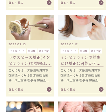
詳しく見る
詳しく見る
んの何気ない
く見られる歯並びで
2023.09.13
2023.08.17
マウスピース
未分類
矯正治療
マウスピース
未分類
矯正治療
マウスピース矯正(イン
インビザラインで前歯
ビザライン)で抜歯は必
だけ矯正は可能か？部
要？必要な場合の症例
分矯正のメリット
こんにちは！ 大阪府羽曳野市
こんにちは！ 大阪府羽曳野市
や抜歯をするメリ
医療法人えみは会 加藤総合歯
医療法人えみは会 加藤総合歯
科・矯正歯科 理事長 加藤直之
科・矯正歯科 理事長 加藤直之
です。 患者様の中には「歯科矯
です。 部分的に歯並びが悪い方
詳しく見る
詳しく見る
正は歯を抜かないと
は部分矯正という選択