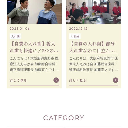
2023.01.06
2022.12.12
入れ歯
入れ歯
【自費の入れ歯】総入
【自費の入れ歯】部分
れ歯も快適に！3つの入
入れ歯なのに目立たな
れ歯の特徴について解
い？スマートデン
こんにちは！大阪府羽曳野市 医
こんにちは！大阪府羽曳野市 医
説します
チャーについて！
療法人えみは会 加藤総合歯科・
療法人えみは会 加藤総合歯科・
矯正歯科理事長 加藤直之です。
矯正歯科理事長 加藤直之です。
今回は前回に引き続き、自費の
以前の記事で入れ歯とはどのよ
詳しく見る
詳しく見る
入れ歯について解説していきま
うなものかについてお話しまし
す。
た。
CATEGORY