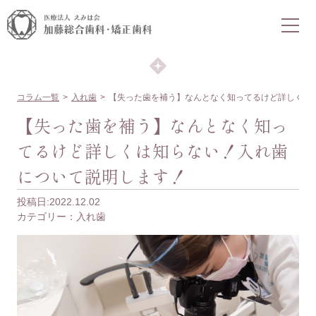
COLUMN
コラム
コラム一覧
入れ歯
【失った歯を補う】なんとなく知ってるけど詳しくは
【失った歯を補う】なんとなく知っ
てるけど詳しくは知らない！入れ歯
について説明します！
投稿日:2022.12.02
カテゴリー：
入れ歯