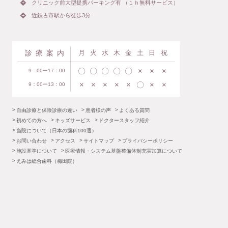
クリニック前大型提携パーキング有 （１ｈ無料サービス）
近鉄古市駅から徒歩3分
診療案内
月
火
水
木
金
土
日
祝
〇
〇
〇
〇
〇
×
×
×
9：00ー17：00
×
×
×
×
×
〇
×
×
9：00ー13：00
自由診療と保険診療の違い
患者様の声
よくある質問
初めての方へ
キッズサービス
ドクタースタッフ紹介
当院について（日本の歯科100選）
お問い合わせ
アクセス
サイトマップ
プライバシーポリシー
施設基準について
医療情報・システム基盤整備体制充実加算について
えみは総合歯科（梅田院）