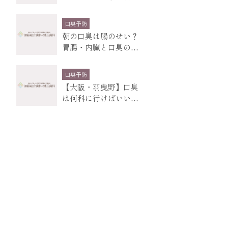
と、受診の目安
口臭予防
朝の口臭は腸のせい？
胃腸・内臓と口臭の関
係、原因の大部分は
口臭予防
【大阪・羽曳野】口臭
は何科に行けばいい？
まず歯医者に相談し