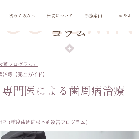
COLUMN
初めての方へ
当院について
診療案内
コラム
コラム
改善プログラム）
病治療【完全ガイド】
！専門医による歯周病治療
THP（重度歯周病根本的改善プログラム）