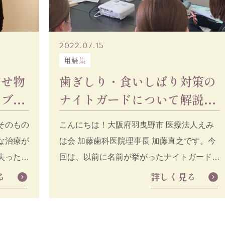
2022.07.15
用語集
ぶせ物
歯ぎしり・食いしばり対策の
？ブ
ナイトガードについて解説し
ます！
ます！
そのもの
こんにちは！大阪府羽曳野市 医療法人えみ
な治療が
は会 加藤歯科医院理事長 加藤直之です。今
失った歯
回は、以前に名前が挙がったナイトガードに
」「イ
ついて詳しくご説明します。前回お伝え
る
詳しく見る