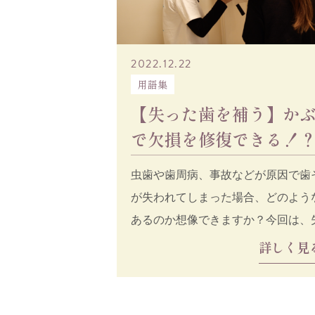
2022.12.22
用語集
【失った歯を補う】か
で欠損を修復できる！
リッジについてお話し
虫歯や歯周病、事故などが原因で歯
が失われてしまった場合、どのよう
あるのか想像できますか？今回は、
を補う治療法「入れ歯」「ブリッジ
詳しく見