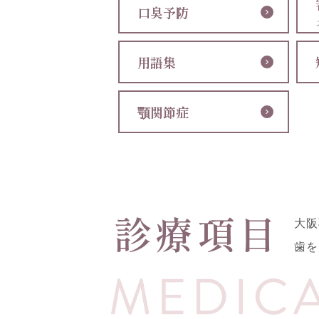
口臭予防
用語集
顎関節症
診療項目
大阪
歯を