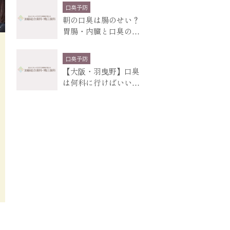
口臭予防
朝の口臭は腸のせい？
胃腸・内臓と口臭の関
係、原因の大部分は
口臭予防
【大阪・羽曳野】口臭
は何科に行けばいい？
まず歯医者に相談し