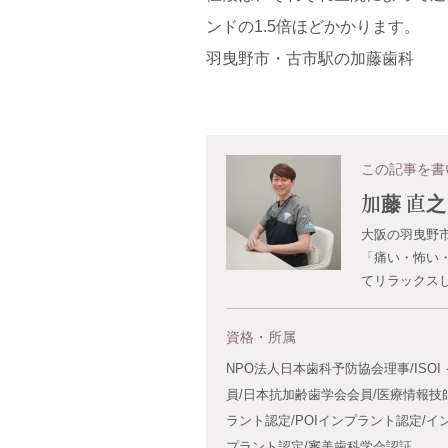
ンドの1.5倍ほどかかります。
羽曳野市・古市駅の加藤歯科
この記事を書
加藤 直之
大阪の羽曳野
「痛い・怖い
てリラックス
資格・所属
NPO法人日本歯科予防協会理事/ISO
員/日本抗加齢歯学会会員/医療情報技師
ラント認定/POIインプラント認定/イ
プラント認定/審美歯科学会認証