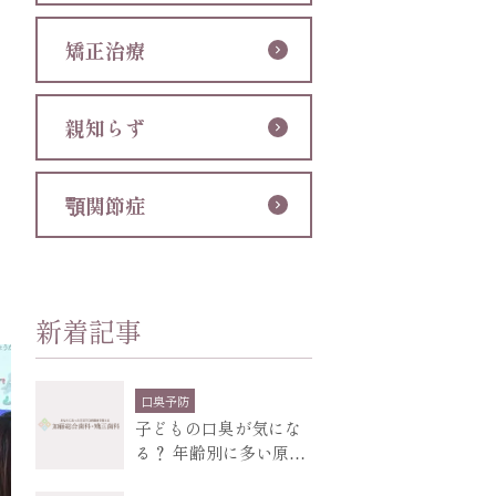
矯正治療
親知らず
顎関節症
新着記事
口臭予防
子どもの口臭が気にな
る？ 年齢別に多い原因
と、受診の目安