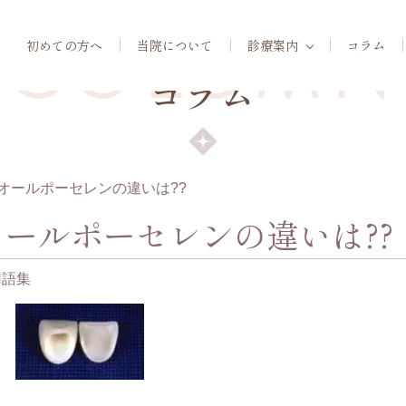
COLUMN
初めての方へ
当院について
診療案内
コラム
コラム
オールポーセレンの違いは??
ールポーセレンの違いは??
用語集