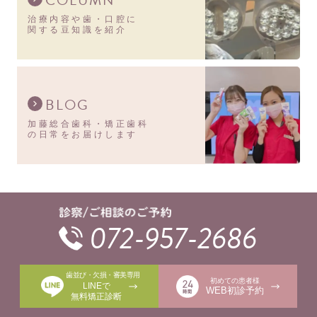
治療内容や歯・口腔に
関する豆知識を紹介
BLOG
加藤総合歯科・矯正歯科
の日常をお届けします
072-957-2686
歯並び・欠損・審美専用
初めての患者様
LINEで
WEB初診予約
無料矯正診断