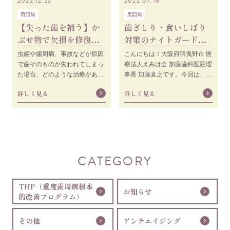
2022.12.22
2022.07.15
用語集
用語集
【失った歯を補う】か
歯ぎしり・食いしばり
ぶせ物で欠損を修復で
対策のナイトガードに
きる！？ブリッジにつ
ついて解説します！
虫歯や歯周病、事故などが原因
こんにちは！大阪府羽曳野市 医
いてお話します！
で歯そのものが失われてしまっ
療法人えみは会 加藤歯科医院理
た場合、どのような治療がある
事長 加藤直之です。今回は、以
のか想像できますか？今回は、
前に名前が挙がったナイトガー
詳しく見る
詳しく見る
失った歯を補う治療法「入れ
ドについて詳しくご説明しま
歯」「ブリッジ」「イ
す。前回お伝え
CATEGORY
THP（重度歯周病根本
お知らせ
的改善プログラム）
その他
アンチエイジング