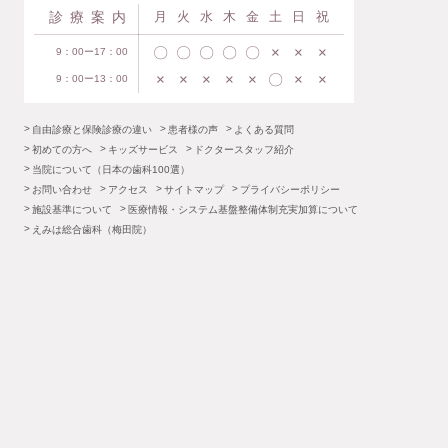
診療案内
月
火
水
木
金
土
日
祝
〇
〇
〇
〇
〇
×
×
×
9：00ー17：00
×
×
×
×
×
〇
×
×
9：00ー13：00
自由診療と保険診療の違い
患者様の声
よくある質問
初めての方へ
キッズサービス
ドクタースタッフ紹介
当院について（日本の歯科100選）
お問い合わせ
アクセス
サイトマップ
プライバシーポリシー
施設基準について
医療情報・システム基盤整備体制充実加算について
えみは総合歯科（梅田院）