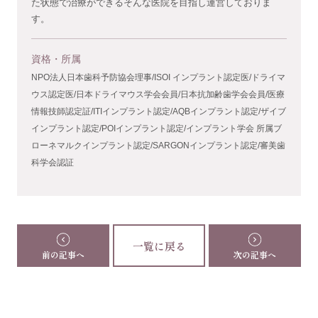
た状態で治療ができるそんな医院を目指し運営しておりま
す。
資格・所属
NPO法人日本歯科予防協会理事/ISOI インプラント認定医/ドライマ
ウス認定医/日本ドライマウス学会会員/日本抗加齢歯学会会員/医療
情報技師認定証/ITIインプラント認定/AQBインプラント認定/ザイブ
インプラント認定/POIインプラント認定/インプラント学会 所属ブ
ローネマルクインプラント認定/SARGONインプラント認定/審美歯
科学会認証
一覧に戻る
前の記事へ
次の記事へ