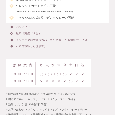
クレジットカード支払い可能
(VISA / JCB / MASTAER/AMERICAN EXPRESS)
キャッシュレス決済・デンタルローン可能
バリアフリー
駐車場完備（４台）
クリニック前大型提携パーキング有 （１ｈ無料サービス）
近鉄古市駅から徒歩3分
診療案内
月
火
水
木
金
土
日
祝
〇
〇
〇
〇
〇
×
×
×
9：00ー17：00
×
×
×
×
×
〇
×
×
9：00ー13：00
自由診療と保険診療の違い
患者様の声
よくある質問
初めての方へ
キッズサービス
ドクタースタッフ紹介
当院について（日本の歯科100選）
お問い合わせ
アクセス
サイトマップ
プライバシーポリシー
施設基準について
医療情報・システム基盤整備体制充実加算について