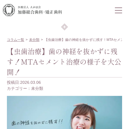
COLUMN
コラム
コラム一覧
未分類
【虫歯治療】歯の神経を抜かずに残す！MTAセメント
【虫歯治療】歯の神経を抜かずに残
す！MTAセメント治療の様子を大公
開！
投稿日:2026.03.06
カテゴリー：
未分類