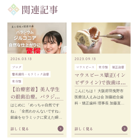
関連記事
2026.03.13
2023.09.13
ブログ
マウスピース
未分類
矯正治療
マウスピース矯正(イン
審美歯科・セラミック治療
ビザライン)で抜歯は必
未分類
【治療密着】美人学生
要？必要な場合の症例
こんにちは！ 大阪府羽曳野市
の銀歯治療。パラジウ
や抜歯をするメリット
医療法人えみは会 加藤総合歯
ム→ジルコニア自然な
とは
科・矯正歯科 理事長 加藤直之
はじめに 「めっちゃ自然です
です。 患者様の中には「歯科矯
仕上がりに驚愕
ね」「全然わかんないですね」
正は歯を抜かないといけない」
銀歯をセラミックに変えた瞬
と思ってお
間、鏡を見た彼女の第一声がこ
詳しく見る
詳しく見る
れでした。 就職活動真っ最中の
大学生・リン